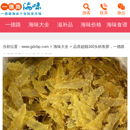
搜索
联系
微信
一德路
海味大全
滋补品
海味价格
海味食谱
当前位置：
www.gdzbp.com
>
海味大全
>
品质超靓160头鳕鱼胶，一德路
市场最便宜的鳕鱼胶批发货源