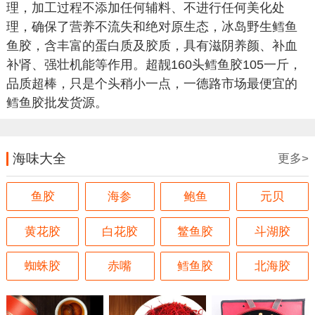
理，加工过程不添加任何辅料、不进行任何美化处
理，确保了营养不流失和绝对原生态，冰岛野生鳕鱼
鱼胶，含丰富的蛋白质及胶质，具有滋阴养颜、补血
补肾、强壮机能等作用。超靓160头鳕鱼胶105一斤，
品质超棒，只是个头稍小一点，一德路市场最便宜的
鳕鱼胶批发货源。
海味大全
更多>
鱼胶
海参
鲍鱼
元贝
黄花胶
白花胶
鳘鱼胶
斗湖胶
蜘蛛胶
赤嘴
鳕鱼胶
北海胶