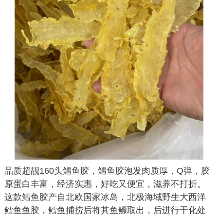
品质超靓160头鳕鱼胶，鳕鱼胶泡发肉质厚，Q弹，胶
原蛋白丰富，经济实惠，好吃又便宜，滋养不打折。
这款鳕鱼胶产自北欧国家冰岛，北极海域野生大西洋
鳕鱼鱼胶，鳕鱼捕捞后将其鱼鳔取出，后进行干化处