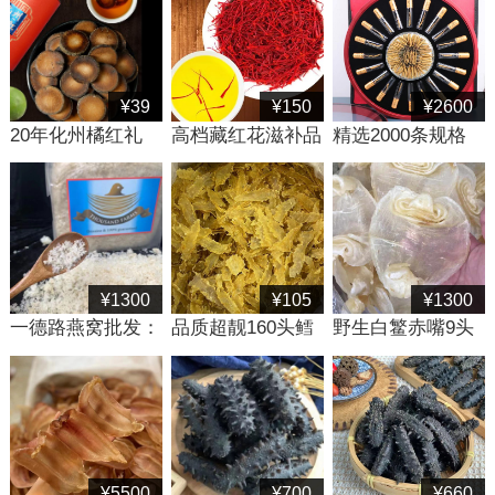
¥39
¥150
¥2600
20年化州橘红礼
高档藏红花滋补品
精选2000条规格
盒，250g装化橘
礼盒，精选伊朗特
那曲虫草，一德路
红切片，精美礼盒
级藏红花10g装精
冬虫夏草滋补品礼
包装
美礼品款
盒批发
¥1300
¥105
¥1300
一德路燕窝批发：
品质超靓160头鳕
野生白鳘赤嘴9头
小鸟牌白燕碎批发
鱼胶，一德路市场
批发，个大肉厚赤
1500一斤
最便宜的鳕鱼胶批
嘴鳘鱼胶批发
发货源
¥5500
¥700
¥660