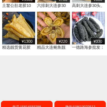
土鳘公肚老胶10
六排刺大连参30
高刺大连参30头、
头，高档野生赤嘴
头、40头、50
40头、50头，质
鳘鱼胶批发
头，广州一德路海
优价廉辽参批发
味干货海参批发商
¥1300
¥220
¥330
精选靓货黄花胶
精品大连鲍鱼靓
一德路海参批发：
11-12头，广州一
货，肉质细嫩鲜而
澳洲龙纹刺参、螺
德路黄花胶批发
不腻营养丰富
丝参、龙纹参8头
规格
电话:15814593298
微信:li18613070512